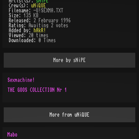
Artist(s):
sNiPE
Crew(s):
uNiQUE
Filename:
-U!SEXMA.TXT
Size:
135 KB
Released:
2 February 1996
Rating:
Awaiting 2 votes
Added by:
hAkR!
Viewed:
20
times
Downloaded:
0
Time
s
More by
sNiPE
Sexmachine!
THE GOOS COLLECTION Nr 1
More from
uNiQUE
Mabo