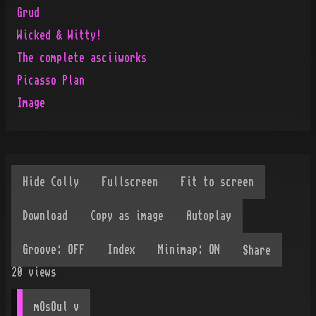
Grud
Wicked & Witty!
The complete asciiworks
Picasso Plan
Image
Share
20
views
mOsOul
 v