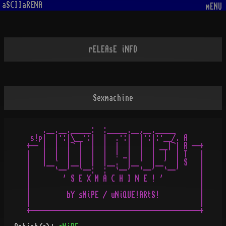
aSCIIaRENA
mENU
rELEAsE iNFO
Sexmachine
    .__.__._____:  :_____.__,__._____

 s!p|  |·:|\__·:|  |  .·:|  |·:|:·__/. A

+-- |  |  |¬ |  |  |  |  |  |  | __|¬| R --+

|   |  |  |  |  |  |  ! _|  |  |  |  | T   |

|   |__`  |__|  |  |__.  |__`  |__'  | S   |

|      `--'  `--:  :  `--'  `--'  `--'     |

|        ' S E X M A C H I N E ! '         |

|                                          |

|         bY sNiPE / uNiQUE!ARtS!          |

|                                          |

+------------------------------------------+